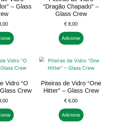
or” – Glass
“Dragão Chapado” –
rew
Glass Crew
,00
€
8,00
cionar
Adicionar
de Vidro “O
Piteiras de Vidro “One
 Glass Crew
Hitter” – Glass Crew
,00
€
6,00
cionar
Adicionar