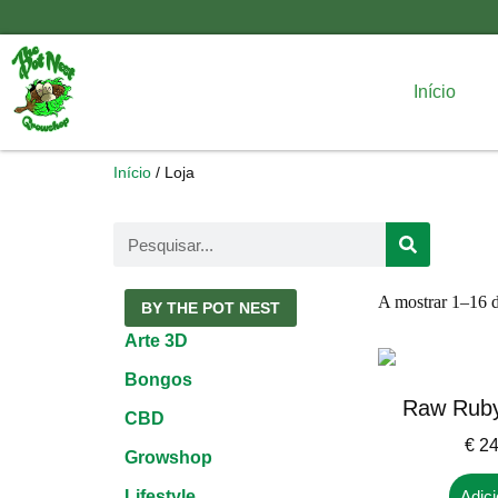
Início
Início
/ Loja
A mostrar 1–16 d
BY THE POT NEST
Arte 3D
Bongos
Raw Ruby
CBD
€
24
Growshop
Lifestyle
Adici