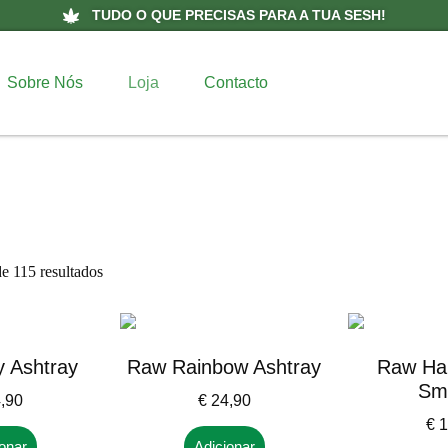
TUDO O QUE PRECISAS PARA A TUA SESH!
Sobre Nós
Loja
Contacto
e 115 resultados
 Ashtray
Raw Rainbow Ashtray
Raw Ha
Sm
,90
€
24,90
€
1
onar
Adicionar