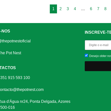
1
2
3
4
…
6
7
8
A-NOS
INSCREVE-T
thepotnestoficial
he Pot Nest
Desejo obter no
TACTOS
+351 915 593 100
ontacto@thepotnest.com
ua d'Água nr24, Ponta Delgada, Azores
9500-016