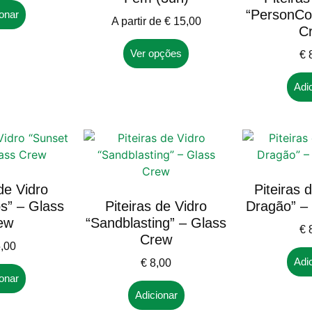
“PersonCol
onar
A partir de
€
15,00
C
Ver opções
€
8
Adi
 de Vidro
Piteiras 
ps” – Glass
Piteiras de Vidro
Dragão” –
ew
“Sandblasting” – Glass
€
8
Crew
,00
Adi
€
8,00
onar
Adicionar