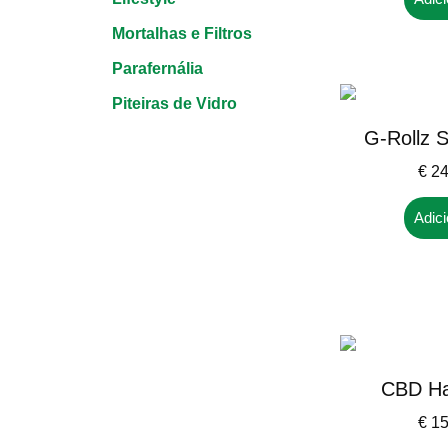
Mortalhas e Filtros
Parafernália
Piteiras de Vidro
G-Rollz 
€
24
Adici
CBD H
€
15