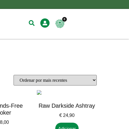
0
nds-Free
Raw Darkside Ashtray
oker
€
24,90
8,00
Adicionar