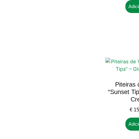
Adici
Piteiras
“Sunset Ti
Cr
€
15
Adici