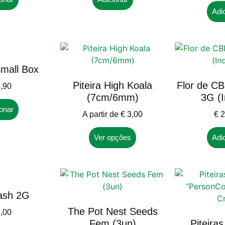
Adi
Small Box
Piteira High Koala
Flor de C
,90
(7cm/6mm)
3G (I
onar
A partir de
€
3,00
€
2
Ver opções
Adi
ash 2G
The Pot Nest Seeds
,00
Fem (3un)
Piteiras