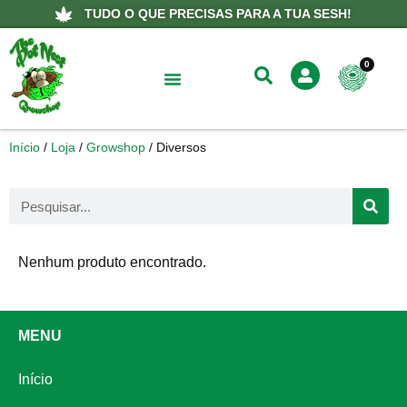
TUDO O QUE PRECISAS PARA A TUA SESH!
0
Sobre Nós
Início
/
Loja
/
Growshop
/ Diversos
Nenhum produto encontrado.
MENU
Início