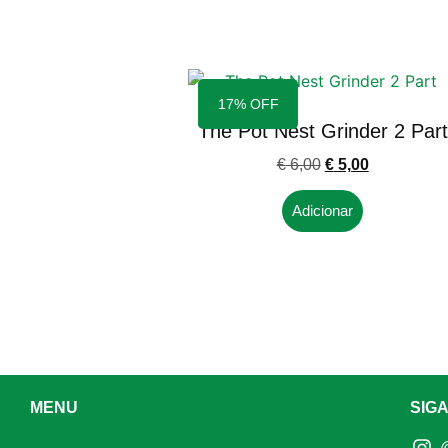
17% OFF
The Pot Nest Grinder 2 Part
€
6,00
€
5,00
Adicionar
MENU
SIG
@