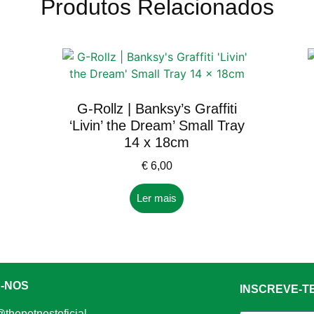
Produtos Relacionados
G-Rollz | Banksy’s Graffiti
‘Livin’ the Dream’ Small Tray
14 x 18cm
€
6,00
Ler mais
A-NOS
INSCREVE-T
thepotnestoficial